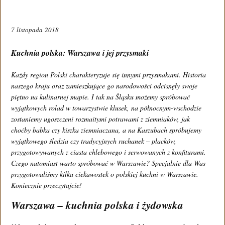
7 listopada 2018
REZERWACJA STOLIKA
Kuchnia polska: Warszawa i jej przysmaki
Każdy region Polski charakteryzuje się innymi przysmakami. Historia
WIRTUALNY SPACER
naszego kraju oraz zamieszkujące go narodowości odcisnęły swoje
piętno na kulinarnej mapie. I tak na Śląsku możemy spróbować
wyjątkowych rolad w towarzystwie klusek, na północnym-wschodzie
zostaniemy ugoszczeni rozmaitymi potrawami z ziemniaków, jak
choćby babka czy kiszka ziemniaczana, a na Kaszubach spróbujemy
KONTAKT
wyjątkowego śledzia czy tradycyjnych ruchanek – placków,
przygotowywanych z ciasta chlebowego i serwowanych z konfiturami.
Czego natomiast warto spróbować w Warszawie? Specjalnie dla Was
Restauracja PAPU
przygotowaliśmy kilka ciekawostek o polskiej kuchni w Warszawie.
Koniecznie przeczytajcie!
Al. Niepodległości 132/136
Warszawa – kuchnia polska i żydowska
02-554 Warszawa