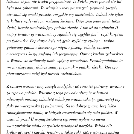
Nikomu chyba nie trzeba przypominać, że Polska przez ponad sto lat
Godziny otwarcia restauracji:
była pod zaborami. To właśnie wtedy na naszych ziemiach zaczęły
utrwalać się smaki pruskie, rosyjskie czy austriackie. Jednak nie tylko
te kultury wpływały na rodzimą kuchnię. Duże znaczenie mieli także
Poniedziałek - piątek 13:00 - 22:30
Żydzi, licznie zamieszkujący polskie ziemie. I tak aż do wybuchu II
Sobota 12:00 - 22:30
wojny światowej warszawiacy zajadali się „gefilte fisz”, czyli karpiem
po żydowsku. Popularne były też gęsie szyjki czy czulent – wolno
Niedziela 12:00 - 21:00
gotowany gulasz z koszernego mięsa z fasolą, cebulą, czasem
ciecierzycą i kaszą jaglaną lub jęczmienną. Oprócz kuchni żydowskiej
w Warszawie królowały także wpływy osmańskie. Prawdopodobnie to
Oprawę fotograficzną wykonał:
im zawdzięczamy dobrze znany przysmak – pańska skórka, którego
Daniel Miśko,
www.danielmisko.pl
pierwowzorem mógł być turecki rachatłukum.
Z czasem warszawiacy zaczęli modyfikować również potrawy, uważane
tel.: (+48) 662 261 261
za typowo polskie. Właśnie z tego powodu obecnie w barach
e-mail:
info@restauracjapapu.pl
mlecznych możemy odnaleźć schab po warszawsku (w galarecie) czy
flaki po warszawsku (z pulpetami). Są to dobrze znane, lecz lekko
Zobacz mapę dojazdu
zmodyfikowane dania, w których rozsmakowała się cała polska. W
czasach przed II wojną światową ogromny wpływ na menu
warszawiaków miała oczywiście zasobność portfela. Wśród elit
Polityka prywatności
królowały gęsi i kaczki, jesiotry, a także raki, które wówczas można