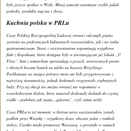
było jeszcze spotkać w Wiśle. Mniej zamożni natomiast zwykle jadali
Regulamin
podroby, produkty mączne i zboża.
Kuchnia polska w PRLu
Znajdź nas na:
Czasy Polskiej Rzeczpospolitej Ludowej również odcisnęły piętno
zarówno na preferencjach kulinarnych warszawiaków, jak i na rynku
gastronomicznym. Starsi z rozrzewnieniem wspominają wyjątkowe
flaki z klopsikami, które dostępne były w nieistniejącym już lokalu „U
Flisa”. Inni z uśmiechem opowiadają o pyzach, serwowanych prosto
z okrytych kocami baniek na mleko na bazarze Różyckiego.
Pochłaniane na stojąco potrawy może nie były przygotowywane z
najwyższą starannością, jednak doskonale rozgrzewały zziębniętych
ludzi. Przy tej okazji nie można również nie wspomnieć o
wszechobecnym śledziu, który stanowił doskonały dodatek do czystej
wódki – podobnie jak znana „galareta”, czyli zimne nóżki.
Czasy PRLu to też moment, w którym serca warszawiaków zostały
podbite przez Wuzetkę – wyjątkowy deser, obecnie jeden z symboli
stolicy. Ciastko miało promować Warszawę, a powstało w ramach