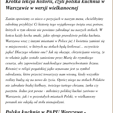
Krótka lekcja historii, czyli polska kuchnia w
Godziny otwarcia restauracji:
Warszawie w wersji wielkanocnej
Zanim opowiemy co nieco o pozycjach w naszym menu, chcielibyśmy
Poniedziałek - piątek 13:00 - 22:30
odrobinę przybliżyć Ci historię tego wyjątkowego święta oraz potraw,
Sobota 12:00 - 22:30
których w tym okresie nie powinno zabraknąć na naszych stołach. W
końcu każdy kocha smaki, jakie oferuje prawdziwie polska kuchnia.
Niedziela 12:00 - 21:00
Warszawa wraz z innymi miastami w Polsce już 1 kwietnia zamieni się
w miejscowości, w których na stołach będą królować… oczywiście
Oprawę fotograficzną wykonał:
jajka! Dlaczego właśnie one? Jak się okazuje, chrześcijanie wierzą, że
to właśnie jajko zostało zaniesione przez Marię do rzymskiego
Daniel Miśko,
www.danielmisko.pl
cesarza, aby zapowiedzieć nadchodzące zmartwychwstanie Jezusa.
Również w religii pogańskiej jajko uznawane jest za symbol
tel.: (+48) 662 261 261
odrodzenia, które przecież towarzyszy nam wiosną, kiedy wszystkie
rośliny budzą się na nowo do życia. Oprócz niego na stołach Polaków
e-mail:
info@restauracjapapu.pl
nie zabraknie białej kiełbasy, świeżego tartego chrzanu, żurku czy
pasztetu. Jedno jest pewne - miłośnicy polskiej kuchni zarówno w
Zobacz mapę dojazdu
Warszawie, jak i w pozostałych miastach Polski, w wielkanocny
poranek nie odejdą od stołu nienajedzeni.
Polityka prywatności
Polska kuchnia w PAPU Warszawa -