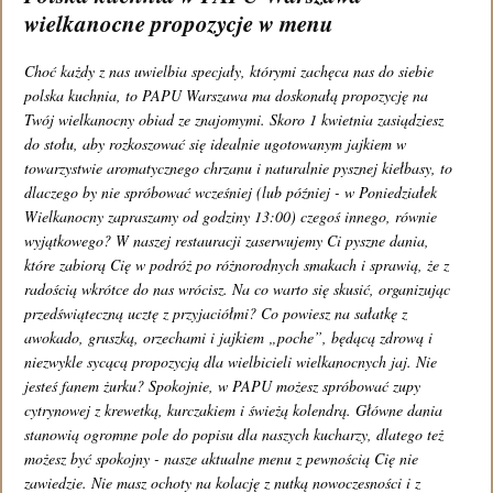
wielkanocne propozycje w menu
Regulamin
Choć każdy z nas uwielbia specjały, którymi zachęca nas do siebie
Znajdź nas na:
polska kuchnia, to PAPU Warszawa ma doskonałą propozycję na
Twój wielkanocny obiad ze znajomymi. Skoro 1 kwietnia zasiądziesz
do stołu, aby rozkoszować się idealnie ugotowanym jajkiem w
towarzystwie aromatycznego chrzanu i naturalnie pysznej kiełbasy, to
dlaczego by nie spróbować wcześniej (lub później - w Poniedziałek
Wielkanocny zapraszamy od godziny 13:00) czegoś innego, równie
wyjątkowego? W naszej restauracji zaserwujemy Ci pyszne dania,
które zabiorą Cię w podróż po różnorodnych smakach i sprawią, że z
radością wkrótce do nas wrócisz. Na co warto się skusić, organizując
przedświąteczną ucztę z przyjaciółmi? Co powiesz na sałatkę z
awokado, gruszką, orzechami i jajkiem „poche”, będącą zdrową i
niezwykle sycącą propozycją dla wielbicieli wielkanocnych jaj. Nie
jesteś fanem żurku? Spokojnie, w PAPU możesz spróbować zupy
cytrynowej z krewetką, kurczakiem i świeżą kolendrą. Główne dania
stanowią ogromne pole do popisu dla naszych kucharzy, dlatego też
możesz być spokojny - nasze aktualne menu z pewnością Cię nie
zawiedzie. Nie masz ochoty na kolację z nutką nowoczesności i z