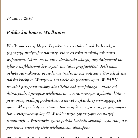
14 marca 2018
REZERWACJA STOLIKA
Polska kuchnia w Wielkanoc
Wielkanoc coraz bliżej. Już wkrótce na stołach polskich rodzin
WIRTUALNY SPACER
zagoszczą tradycyjne potrawy, które co roku smakują tak samo
wyjątkowo. Okres ten to także doskonała okazja, aby świętować nie
tylko z najbliższymi krewnymi, ale także przyjaciółmi. Jeśli masz
ochotę zasmakować prawdziwie tradycyjnych potraw, z których słynie
polska kuchnia, Warszawa ma wiele do zaoferowania. W PAPU
KONTAKT
również przygotowaliśmy dla Ciebie coś specjalnego - znane od
dziesięcioleci przepisy wielkanocne w nowoczesnym wydaniu, które z
pewnością podbiją podniebienia nawet najbardziej wymagających
Restauracja PAPU
gości. Masz ochotę świętować ten wyjątkowy czas wraz ze znajomymi
lub współpracownikami? W takim razie zapraszamy do naszej
Al. Niepodległości 132/136
restauracji w Warszawie, gdzie polska kuchnia smakuje wybornie, a w
powietrzu unosi się iście wielkanocna atmosfera.
02-554 Warszawa