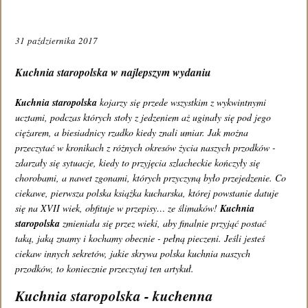
31 października 2017
REZERWACJA STOLIKA
Kuchnia staropolska w najlepszym wydaniu
Kuchnia staropolska
kojarzy się przede wszystkim z wykwintnymi
WIRTUALNY SPACER
ucztami, podczas których stoły z jedzeniem aż uginały się pod jego
ciężarem, a biesiadnicy rzadko kiedy znali umiar. Jak można
przeczytać w kronikach z różnych okresów życia naszych przodków -
zdarzały się sytuacje, kiedy to przyjęcia szlacheckie kończyły się
chorobami, a nawet zgonami, których przyczyną było przejedzenie. Co
KONTAKT
ciekawe, pierwsza polska książka kucharska, której powstanie datuje
się na XVII wiek, obfituje w przepisy… ze ślimaków!
Kuchnia
staropolska
zmieniała się przez wieki, aby finalnie przyjąć postać
Restauracja PAPU
taką, jaką znamy i kochamy obecnie - pełną pieczeni. Jeśli jesteś
ciekaw innych sekretów, jakie skrywa polska kuchnia naszych
Al. Niepodległości 132/136
przodków, to koniecznie przeczytaj ten artykuł.
02-554 Warszawa
Kuchnia staropolska - kuchenna