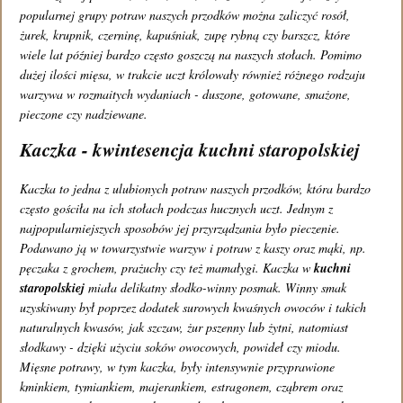
popularnej grupy potraw naszych przodków można zaliczyć rosół,
Regulamin
żurek, krupnik, czerninę, kapuśniak, zupę rybną czy barszcz, które
wiele lat później bardzo często goszczą na naszych stołach. Pomimo
Znajdź nas na:
dużej ilości mięsa, w trakcie uczt królowały również różnego rodzaju
warzywa w rozmaitych wydaniach - duszone, gotowane, smażone,
pieczone czy nadziewane.
Kaczka - kwintesencja kuchni staropolskiej
Kaczka to jedna z ulubionych potraw naszych przodków, która bardzo
często gościła na ich stołach podczas hucznych uczt. Jednym z
najpopularniejszych sposobów jej przyrządzania było pieczenie.
Podawano ją w towarzystwie warzyw i potraw z kaszy oraz mąki, np.
pęczaka z grochem, prażuchy czy też mamałygi. Kaczka w
kuchni
staropolskiej
miała delikatny słodko-winny posmak. Winny smak
uzyskiwany był poprzez dodatek surowych kwaśnych owoców i takich
naturalnych kwasów, jak szczaw, żur pszenny lub żytni, natomiast
słodkawy - dzięki użyciu soków owocowych, powideł czy miodu.
Mięsne potrawy, w tym kaczka, były intensywnie przyprawione
kminkiem, tymiankiem, majerankiem, estragonem, cząbrem oraz