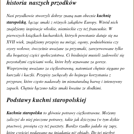
historia naszych przodków
Godziny otwarcia restauracji:
Nasi przodkowie stworzyli dobrze znaną nam obecnie
kuchnię
staropolską
, łącząc smaki z różnych zakątków Europy. Wśród nich
Poniedziałek - piątek 13:00 - 22:30
znajdziemy inspiracje włoskie, niemieckie czy też francuskie. W
Sobota 12:00 - 22:30
pierwszych książkach kucharskich, których powstanie datuje się na
XVII wiek, znajdziemy przepisy na mózgi, ogony, podniebienia czy
Niedziela 12:00 - 21:00
ozory wołowe, ówcześnie uważane za przysmaki, zarezerwowane tylko
dla bogatszej części społeczeństwa. Ci biedniejsi musieli zadowolić się
Oprawę fotograficzną wykonał:
pozostałymi częściami woła, które były uznawane za gorsze.
Wieprzowinę uważano za ciężkostrawną, natomiast chętnie sięgano po
Daniel Miśko,
www.danielmisko.pl
kurczaki i kaczki. Przepisy zachęcały do hojnego korzystania z
przypraw, które często nadawały im nienaturalną barwę i intensywny
tel.: (+48) 662 261 261
zapach. Chętnie łączono także smaki kwaśne ze słodkimi.
Podstawy kuchni staropolskiej
e-mail:
info@restauracjapapu.pl
Zobacz mapę dojazdu
Kuchnia staropolska
to głównie potrawy ciężkostrawne. Możemy
zaliczyć do niej pieczone potrawy, takie jak dziczyzna (w tym dzikie
ptactwo), prosięta czy też pasztety. Bardzo rzadko jadało się zupy,
Polityka prywatności
które częściej podawano na śniadania niż obiady. Do tej niezbyt